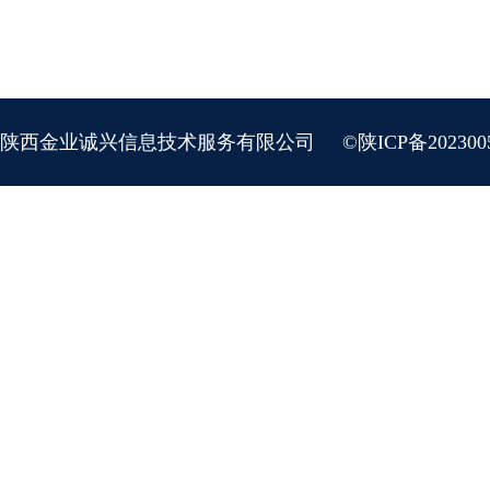
陕西金业诚兴信息技术服务有限公司
©陕ICP备202300
地址：陕西省西安市新城区长缨东路长缨新座210