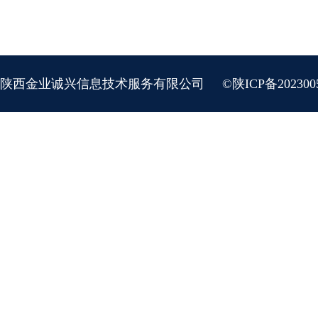
陕西金业诚兴信息技术服务有限公司
©陕ICP备202300
地址：陕西省西安市新城区长缨东路长缨新座210